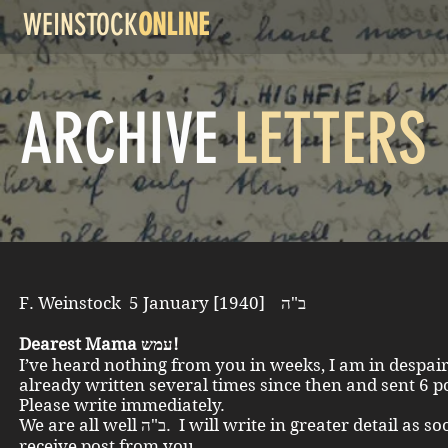
WEINSTOCK
ONLINE
ARCHIVE
LETTERS
F. Weinstock 5 January [1940] ב"ה
Dearest Mama עמש!
I’ve heard nothing from you in weeks, I am in despair
already written several times since then and sent 6 
Please write immediately.
We are all well ב"ה. I will write in greater detail as soon as I
receive post from you.