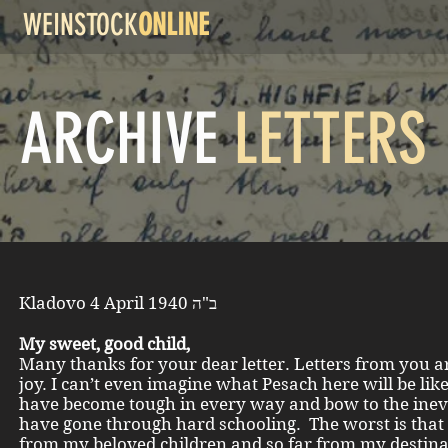
WEINSTOCK
ONLINE
ARCHIVE
LETTERS
Kladovo 4 April 1940 ב"ה
My sweet, good child,
Many thanks for your dear letter. Letters from you 
joy. I can’t even imagine what Pesach here will be like
have become tough in every way and bow to the inevi
have gone through hard schooling. The worst is that 
from my beloved children and so far from my destina