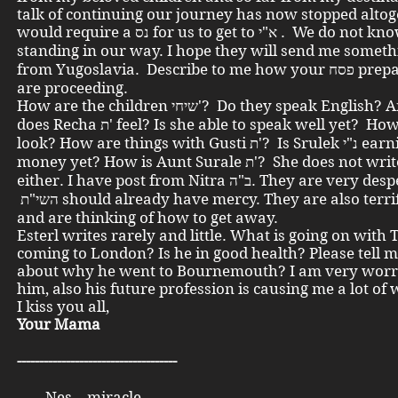
talk of continuing our journey has now stopped altoge
would require a נס for us to get to א"י . We do not know what is
standing in our way. I hope they will send me somet פסח
from Yugoslavia. Describe to me how your פסח preparations
are proceeding.
How are the children שיחי'? Do they speak English? And how
does Recha ת' feel? Is she able to speak well yet? How does she
look? How are things with Gusti ת'? Is Srulek נ"י earning some
money yet? How is Aunt Surale ת'? She does not write to me
either. I have post from Nitra ב"ה. They are very desperate.
השי"ת should already have mercy. They are also terrified there
and are thinking of how to get away.
Esterl writes rarely and little. What is going on with Tu
coming to London? Is he in good health? Please tell m
about why he went to Bournemouth? I am very worr
him, also his future profession is causing me a lot of 
I kiss you all,
Your Mama
------------------------------------
Nes – miracle.