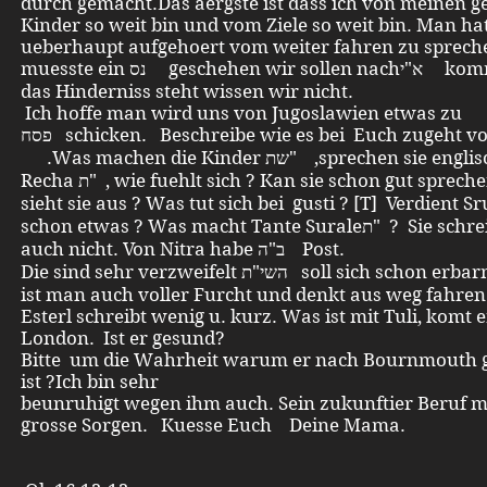
durch gemacht.Das aergste ist dass ich von meinen g
Kinder so weit bin und vom Ziele so weit bin. Man hat
ueberhaupt aufgehoert vom weiter fahren zu sprech
muesste ein נס geschehen wir sollen nachא"י kommen. Wo
das Hinderniss steht wissen wir nicht.
Ich hoffe man wird uns von Jugoslawien etwas zu
פסח schicken. Beschreibe wie es bei Euch zugeht vor פסח
.Was machen die Kinder שת" ,sprechen sie englisch? Und
Recha ת" , wie fuehlt sich ? Kan sie schon gut sprechen? Wie
sieht sie aus ? Was tut sich bei gusti ? [T] Verdient Sנ"י
schon etwas ? Was macht Tante Suraleת" ? Sie schreibt mir
auch nicht. Von Nitra habe ב"ה Post.
Die sind sehr verzweifelt השי"ת soll sich schon erbarmen. Dort
ist man auch voller Furcht und denkt aus weg fahren
Esterl schreibt wenig u. kurz. Was ist mit Tuli, komt 
London. Ist er gesund?
Bitte um die Wahrheit warum er nach Bournmout
ist ?Ich bin sehr
beunruhigt wegen ihm auch. Sein zukunftier Beruf 
grosse Sorgen. Kuesse Euch Deine Mama.