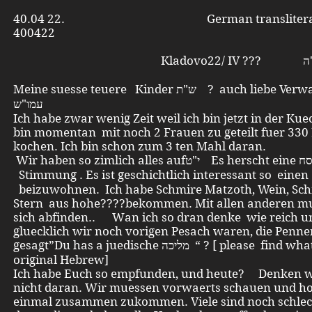
40.04 22. German transliterat
400422
Meine suesse teuere Kinder ש"ת ? auch liebe Verwanten alle
עמו"ש
Ich habe zwar wenig Zeit weil ich bin jetzt in der Kue
bin momentan mit noch 2 Frauen zu geteilt fuer 330
kochen. Ich bin schon zum 3 ten Mahl daran.
Wir haben so zimlich alles aufי"ט Es herscht eine פסח
Stimmung . Es ist geschichtlich interessant so eine פסח
beizuwohnen. Ich habe Schmire Matzoth, Wein, Sc
Stern aus hohe????bekommen. Mit allen anderen m
sich abfinden.. Wan ich so dran denke wie reich u
gluecklich wir noch vorigen Pesach waren, die Penne
gesagt”Du has a juedische מליכה “ ? [ please find what was the
original Hebrew]
Ich habe Euch so empfunden, und heute? Denken wi
nicht daran. Wir muessen vorwaerts schauen und ho
einmal zusammen zukommen. Viele sind noch schlec