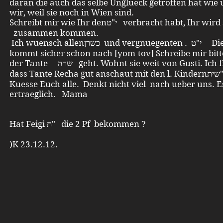
daran die auch das selbe Unglueck getroffen hat wie u
wir, weil sie noch in Wien sind.
Schreibt mir wie Ihr denי"ט verbracht habt, Ihr wird sicher י"ט
zusammen kommen.
Ich wuensch allenכשרן und vergnuegenten . י"ט Die Karte
kommt sicher schon nach [yom-tov] Schreibe mir bitt
der Tante שרה geht. Wohnt sie weit von Gusti. Ich freue mich
dass Tante Recha gut ansשית"
Kuesse Euch alle. Denkt nicht viel nach ueber uns. Es
ertraeglich. Mama
Hat Feigi ת" die 2 Pf bekommen ?
)K 23.12.12.