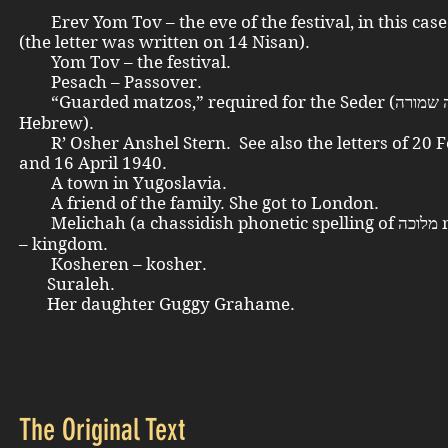
Erev Yom Tov – the eve of the festival, in this cas
(the letter was written on 14 Nisan).
Yom Tov – the festival.
Pesach – Passover.
“Guarded matzos,” required for the Seder (מצה שמורה in
Hebrew).
R’ Osher Anshel Stern. See also the letters of 20 
and 16 April 1940.
A town in Yugoslavia.
A friend of the family. She got to London.
Melichah (a chassidish phonetic spelling of מלוכה meluchoh)
– kingdom.
Kosheren – kosher.
Suraleh.
Her daughter Guggy Grahame.
The Original Text