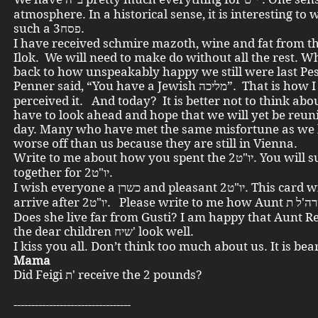
atmosphere. In a historical sense, it is interesting to 
such a פסח3.
I have received schmire mazoth, wine and fat from th
Ilok. We will need to make do without all the rest. W
back to how unspeakably happy we still were last Pe
Penner said, “You have a Jewish מליכה”. That is how I also
perceived it. And today? It is better not to think abou
have to look ahead and hope that we will yet be reun
day. Many who have met the same misfortune as we 
worse off than us because they are still in Vienna.
Write to me about how you spent the יו"ט2. You will surely get
together for יו"ט2.
I wish everyone a כשרן and pleasant יו"ט2. This card will surely
arrive after יו"ט2. Please write to me how Aunt שרה'ל ת' is doing.
Does she live far from Gusti? I am happy that Aunt R
the dear children שיח' look well.
I kiss you all. Don’t think too much about us. It is b
Mama
Did Feigi ת' receive the 2 pounds?
---------------------------------