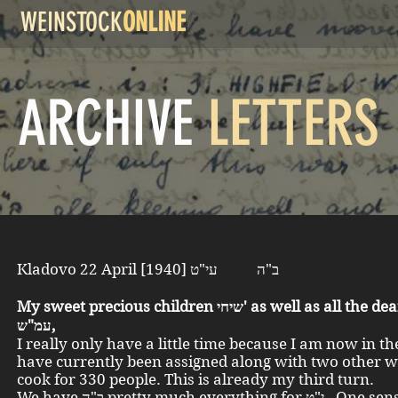
WEINSTOCK
ONLINE
ARCHIVE
LETTERS
Kladovo 22 April [1940] ב"ה עי"ט
My sweet precious children שיחי' as well as all the dear relatives
עמ"ש,
I really only have a little time because I am now in the
have currently been assigned along with two other 
cook for 330 people. This is already my third turn.
We have ב"ה pretty much everything for י"ט . One senses a פסח